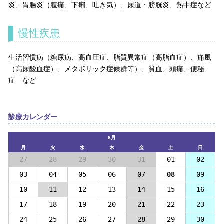
炎、胃腸炎（腹痛、下痢、吐き気）、尿道・膀胱炎、熱中症など
慢性疾患
生活習慣病（糖尿病、高血圧症、脂質異常症（高脂血症）、痛風
（高尿酸血症）、メタボリック症候群等）、貧血、頭痛、便秘
症 など
診療カレンダー
8月
月
火
水
木
金
土
日
27
28
29
30
31
01
02
03
04
05
06
07
08
09
10
11
12
13
14
15
16
17
18
19
20
21
22
23
24
25
26
27
28
29
30