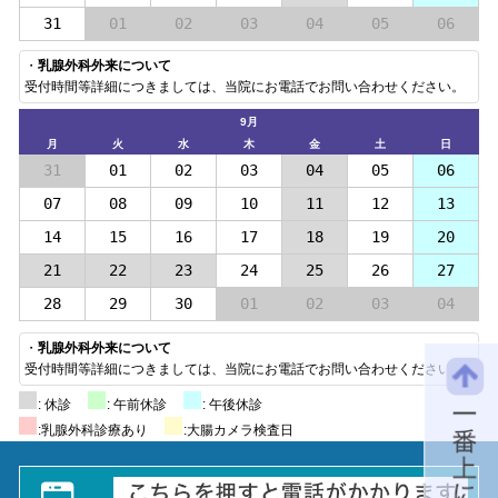
31
01
02
03
04
05
06
・
乳腺外科外来について
受付時間等詳細につきましては、当院にお電話でお問い合わせください。
9月
月
火
水
木
金
土
日
31
01
02
03
04
05
06
07
08
09
10
11
12
13
14
15
16
17
18
19
20
21
22
23
24
25
26
27
28
29
30
01
02
03
04
・
乳腺外科外来について
受付時間等詳細につきましては、当院にお電話でお問い合わせください。
: 休診
: 午前休診
: 午後休診
:乳腺外科診療あり
:大腸カメラ検査日