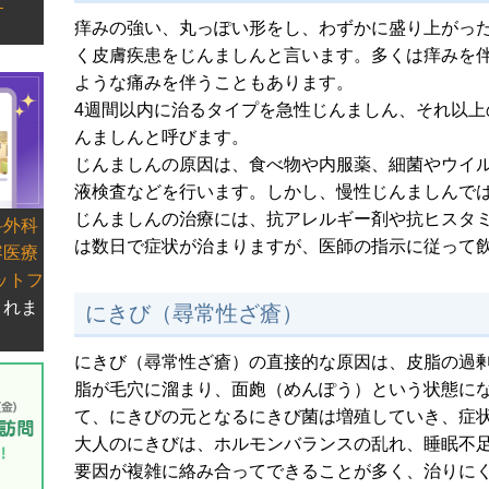
）
痒みの強い、丸っぽい形をし、わずかに盛り上がった
く皮膚疾患をじんましんと言います。多くは痒みを
ような痛みを伴うこともあります。
4週間以内に治るタイプを急性じんましん、それ以
んましんと呼びます。
じんましんの原因は、食べ物や内服薬、細菌やウイ
液検査などを行います。しかし、慢性じんましんで
じんましんの治療には、抗アレルギー剤や抗ヒスタ
科外科
は数日で症状が治まりますが、医師の指示に従って
容医療
ットフ
されま
にきび（尋常性ざ瘡）
にきび（尋常性ざ瘡）の直接的な原因は、皮脂の過
脂が毛穴に溜まり、面皰（めんぽう）という状態に
て、にきびの元となるにきび菌は増殖していき、症
大人のにきびは、ホルモンバランスの乱れ、睡眠不
要因が複雑に絡み合ってできることが多く、治りに