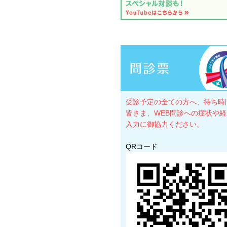
受診予定の全ての方へ、待ち時
皆さま、WEB問診への症状や
入力に御協力ください。
QRコード