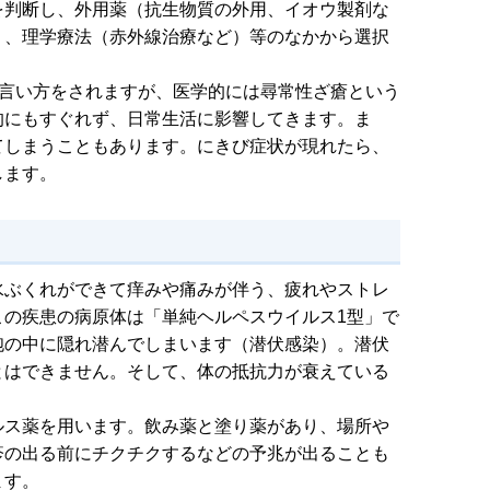
を判断し、外用薬（抗生物質の外用、イオウ製剤な
）、理学療法（赤外線治療など）等のなかから選択
な言い方をされますが、医学的には尋常性ざ瘡という
的にもすぐれず、日常生活に影響してきます。ま
てしまうこともあります。にきび症状が現れたら、
します。
水ぶくれができて痒みや痛みが伴う、疲れやストレ
この疾患の病原体は「単純ヘルペスウイルス1型」で
胞の中に隠れ潜んでしまいます（潜伏感染）。潜伏
とはできません。そして、体の抵抗力が衰えている
ルス薬を用います。飲み薬と塗り薬があり、場所や
疹の出る前にチクチクするなどの予兆が出ることも
ます。