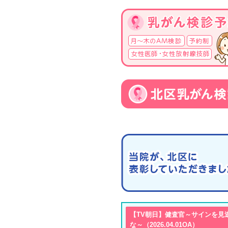
【TV朝日】健査官～サインを見
な～（2026.04.01OA）