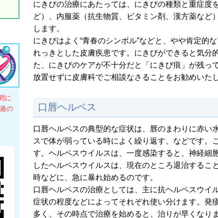
にきびの治療にあたっては、にきびの種類と重症度
ど）、内服薬（抗生物質、ビタミン剤、漢方薬など
します。
にきびはよく“青春のシンボル”などと、やや肯定的
れっきとした皮膚疾患です。にきびができると気分
た、にきびのケアが不十分だと「にきび痕」が残っ
放置せずに皮膚科でご相談なさることをお勧めいた
間に
口唇ヘルペス
経過の
口唇ヘルペスの典型的な症状は、唇のまわりに赤い
スで体が弱っている時によく繰り返す、などです。
す。ヘルペスウイルスは、一度感染すると、神経細
したヘルペスウイルスは、現在のところ退治するこ
時などに、急に暴れ始めるのです。
口唇ヘルペスの治療としては、主に抗ヘルペスウイ
症状の程度などによってそれぞれ使い分けます。発
多く、その時点で治療を始めると、治りが早くなり