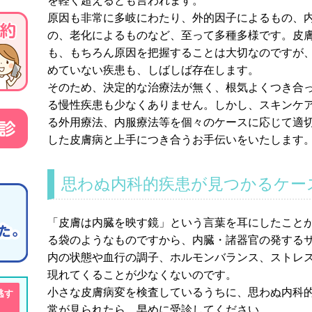
を軽く超えるとも言われます。
原因も非常に多岐にわたり、外的因子によるもの、
の、老化によるものなど、至って多種多様です。皮
も、もちろん原因を把握することは大切なのですが
めていない疾患も、しばしば存在します。
そのため、決定的な治療法が無く、根気よくつき合
る慢性疾患も少なくありません。しかし、スキンケ
る外用療法、内服療法等を個々のケースに応じて適
した皮膚病と上手につき合うお手伝いをいたします
思わぬ内科的疾患が見つかるケー
「皮膚は内臓を映す鏡」という言葉を耳にしたこと
る袋のようなものですから、内臓・諸器官の発する
内の状態や血行の調子、ホルモンバランス、ストレ
現れてくることが少なくないのです。
小さな皮膚病変を検査しているうちに、思わぬ内科
逃す
常が見られたら、早めに受診してください。