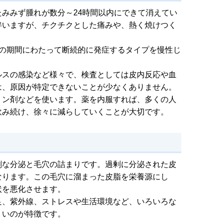
みみず腫れが数分～24時間以内にできて消えてい
伴いますが、チクチクとした痛みや、熱く焼けつく
上の期間にわたって断続的に発症するタイプを慢性じ
ルスの感染など様々で、検査としては皮内反応や血
は、原因が特定できないことが少なくありません。
ミン剤などを使います。薬を内服すれば、多くの人
飲み続け、徐々に減らしていくことが大切です。
剰な分泌と毛穴の詰まりです。過剰に分泌された皮
なります。この毛穴に溜まった皮脂を栄養源にし
状を悪化させます。
足、紫外線、ストレスや生活環境など、いろいろな
くいのが特徴です。