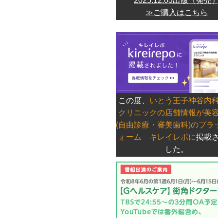
2025.12.03出版（発売
≫ご購入はこちら
この度、
いとう王子神谷内
クリニックの店舗情報が美
(自由診療・審美歯科)のプラ
ォーム キレイレポに
掲載
した。