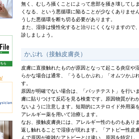
無く、むしろ掻くことによって患部を掻き壊してし
くなる、という悪循環に陥ることが少なくありませ
うした悪循環を断ち切る必要があります。
また、湿疹は慢性化すると治りにくくなりますので
診しましょう。
かぶれ（接触皮膚炎）
皮膚に直接触れたものが原因となって起こる炎症や
らかな場合は通常、「うるしかぶれ」「オムツかぶ
/
す。
原因が明確でない場合は、「パッチテスト」を行い
膚に貼りつけて反応を見る検査です。原因物質がわ
ないように注意します。短期的にステロイド外用薬
アレルギー薬を用いて治療します。
なお、接触皮膚炎には、アレルギー性のものもあり
返し触れることで湿疹が現れます。「アトピー性皮
んで原因が複雑なアトピーとは違い、原因を特定し